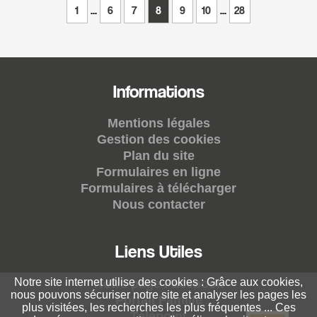
1
...
6
7
8
9
10
...
28
Informations
Mentions légales
Gestion des cookies
Plan du site
Formulaires en ligne
Formulaires à télécharger
Nous contacter
Liens Utiles
Notre site internet utilise des cookies : Grâce aux cookies,
Notre page Facebook
nous pouvons sécuriser notre site et analyser les pages les
Portail Famille
plus visitées, les recherches les plus fréquentes ... Ces
Télépoint