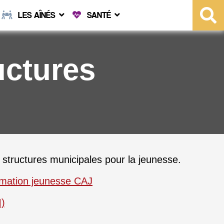
LES AÎNÉS
SANTÉ
uctures
 structures municipales pour la jeunesse.
animation jeunesse CAJ
M)