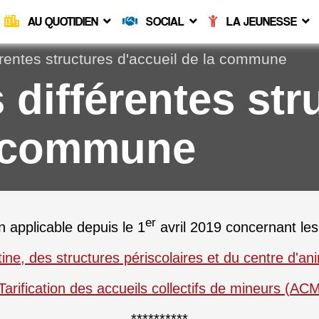
AU QUOTIDIEN
SOCIAL
LA JEUNESSE
férentes structures d'accueil de la commune
s différentes str
a commune
er
on applicable depuis le 1
avril 2019 concernant les
ntine, des structures périscolaires et du centre d'
Tarification des accueils collectifs de mineurs (AC
**********