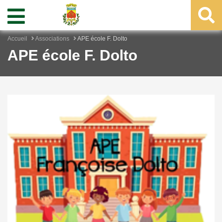
Accueil
Associations
APE école F. Dolto
APE école F. Dolto