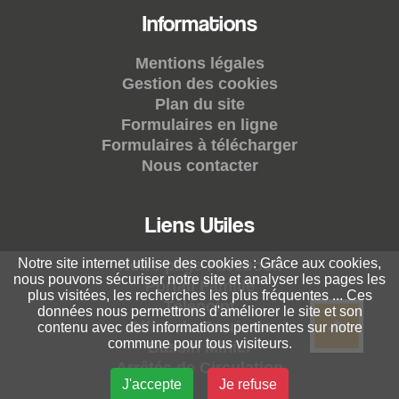
Informations
Mentions légales
Gestion des cookies
Plan du site
Formulaires en ligne
Formulaires à télécharger
Nous contacter
Liens Utiles
Notre site internet utilise des cookies : Grâce aux cookies,
Notre page Facebook
nous pouvons sécuriser notre site et analyser les pages les
Portail Famille
plus visitées, les recherches les plus fréquentes ... Ces
Télépoint
données nous permettrons d'améliorer le site et son
Office du Tourisme
contenu avec des informations pertinentes sur notre
commune pour tous visiteurs.
Bassin Minier
Arrêtés de Circulation
J'accepte
Je refuse