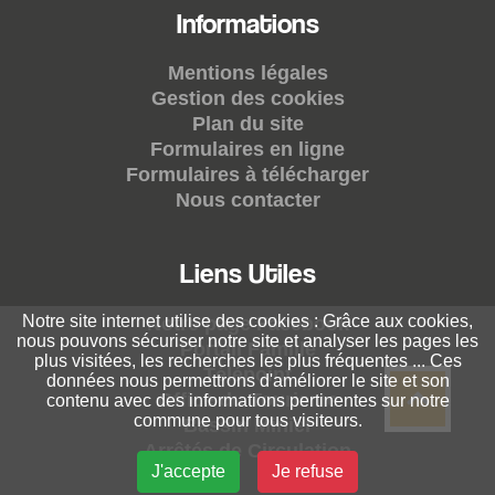
Informations
Mentions légales
Gestion des cookies
Plan du site
Formulaires en ligne
Formulaires à télécharger
Nous contacter
Liens Utiles
Notre site internet utilise des cookies : Grâce aux cookies,
Notre page Facebook
nous pouvons sécuriser notre site et analyser les pages les
Portail Famille
plus visitées, les recherches les plus fréquentes ... Ces
Télépoint
données nous permettrons d'améliorer le site et son
Office du Tourisme
contenu avec des informations pertinentes sur notre
commune pour tous visiteurs.
Bassin Minier
Arrêtés de Circulation
J'accepte
Je refuse