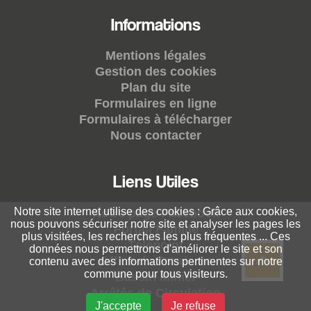
Informations
Mentions légales
Gestion des cookies
Plan du site
Formulaires en ligne
Formulaires à télécharger
Nous contacter
Liens Utiles
Notre site internet utilise des cookies : Grâce aux cookies,
Notre page Facebook
nous pouvons sécuriser notre site et analyser les pages les
Portail Famille
plus visitées, les recherches les plus fréquentes ... Ces
Télépoint
données nous permettrons d'améliorer le site et son
Office du Tourisme
contenu avec des informations pertinentes sur notre
commune pour tous visiteurs.
Bassin Minier
Arrêtés de Circulation
J'accepte
Je refuse