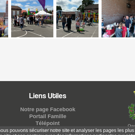
Liens Utiles
Notre page Facebook
Portail Famille
Télépoint
Ouve
Office du Tourisme
 nous pouvons sécuriser notre site et analyser les pages les plus
de 1
de 