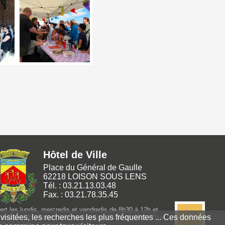
Hôtel de Ville
Place du Général de Gaulle
62218 LOISON SOUS LENS
Tél. : 03.21.13.03.48
Fax. : 03.21.78.35.45
rt les lundis, mercredis et vendredis de 8h30 à 12h et
 visitées, les recherches les plus fréquentes ... Ces données
3h30 à 17h. Ouvert les mardis et jeudis de 8h30 à 12h et
13h30 à 18h. Fermé le samedi.