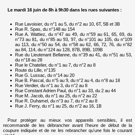
Le mardi 16 juin de 8h à 9h30 dans les rues suivantes :
Rue Lavoisier, du n°1 au 5, du n°2 au 10, 6T, 5B et 3B
Rue R. Spas, du n°148 au 154
Rue A. Wattiez, du n°47 au 49, du n°59 au 61, 65, 69, du
n°73 au 81, du n°85 au 93, 97, du n°101 au 105, du n°109
au 113, du n°50 au 54, du n°58 au 62, 66, 72, 76, du n°82
au 84, 114, du n°124 au 128, 87B, 89B, 109B
Rue du Lieutenant Bellanne, du n°39 au 41, du n°51 au 53,
du n°18 au 28
Rue le Chatelier, du n°1 au 7, du n°2 au 8
Route du Lille, n°135
Rue G. Lussac, du n°14 au 20
Rue B. Pascal, du n°5 au 9, du n°2 au 4, du n°8 au 18
Rue Verdier, du n°1 au 3, du n°2 au 8
Rue Constant Adrien Paul, du n°1 au 33, du 2 au 44
Rue M. Jacob, du n°1 au 25, du n°2 au 22
Rue R. Duhamel, du n°3 au 7, du n°2 au 8
Rue J. Ferry, du n°1 au 25, du n°2 au 16, 1B
Pour protéger au mieux vos appareils sensibles, il est
recommandé de les débrancher avant l'heure de début de la
coupure indiquée et de ne les rebrancher qu'une fois le courant